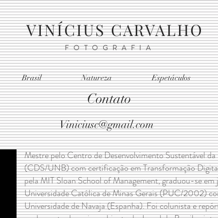
VINÍCIUS CARVALHO
FOTOGRAFIA
Brasil
Natureza
Espetáculos
Contato
617-6816
Viniciusc@gmail.com
Mestre pelo Centro de Desenvolvimento Sustentável da U
(CDS/UNB) com certificação em Transformação Digital
pela MIT Sloan School of Management, graduou-se em jo
Universidade Católica de Minas Gerais (PUC/2002) com 
Universidade de Navaja (Espanha). Foi colunista e repórt