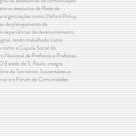
egrou as assessorias de comunicação
taria-executiva da Rede de
ra organizações como Oxford Policy
 de planejamento de
e experiências de desenvolvimento.
gital, tendo trabalhado como
s como a Cúpula Social do
 Nacional de Prefeitos e Prefeitas.
O Estado de S. Paulo, integra
io de Territórios Sustentáveis e
ocruz e o Fórum de Comunidades