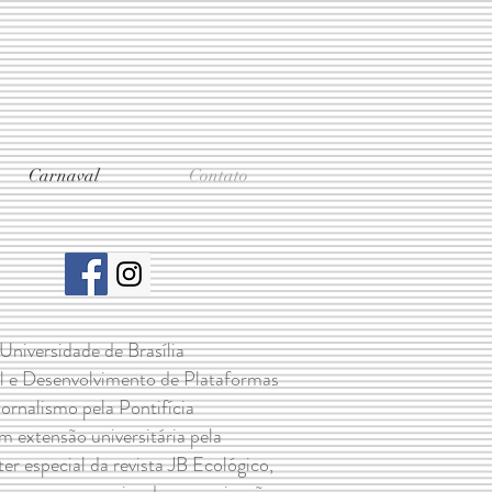
Carnaval
Contato
niversidade de Brasília
 e Desenvolvimento de Plataformas
rnalismo pela Pontifícia
extensão universitária pela
er especial da revista JB Ecológico,