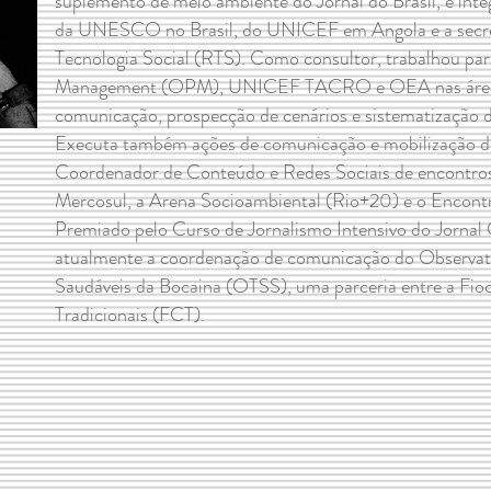
suplemento de meio ambiente do Jornal do Brasil, e int
da UNESCO no Brasil, do UNICEF em Angola e a secre
Tecnologia Social (RTS). Como consultor, trabalhou pa
Management (OPM), UNICEF TACRO e OEA nas áreas
comunicação, prospecção de cenários e sistematização d
Executa também ações de comunicação e mobilização di
Coordenador de Conteúdo e Redes Sociais de encontro
Mercosul, a Arena Socioambiental (Rio+20) e o Encontro
Premiado pelo Curso de Jornalismo Intensivo do Jornal 
atualmente a coordenação de comunicação do Observatór
Saudáveis da Bocaina (OTSS), uma parceria entre a Fi
Tradicionais (FCT).